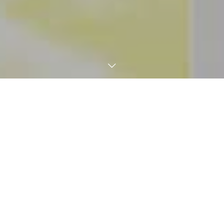
電話で問合せ
資料請求とデモ
LINEで問合せ
技術で美を創る
業務用脱毛機・脂肪冷却機など「最高性能」のエステ業務用機械
のご提供とともに、
広範囲なコンサルテーションでサロンオーナー様の成功をお支え
する企業です。
企業理念
PHILOSOPHY