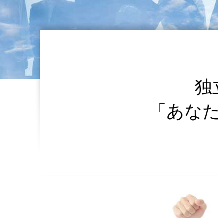
独
「あな